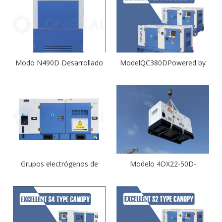
Modo N490D Desarrollado
ModelQC380DPowered by
por Quanchai con
Quanchai con buen precio y
certificados CE e ISO 9001
calidad
Grupos electrógenos de
Modelo 4DX22-50D-
20kw Modo N490D
YFD10W Desarrollado por
Desarrollado por Quanchai
FAWDE con buen precio y
con certificados CE e ISO
calidad
9001