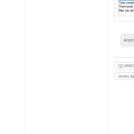
Anter
QC498
venta di