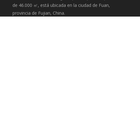
de 46.000 ㎡, está ubicada en la ciudad de Fuan,
provincia de Fujian, China.
CATEGORIA DE PRODUCTO
Generador Industrial
Alternador
Torre de iluminación
Generador en contenedores
CONTÁCTENOS