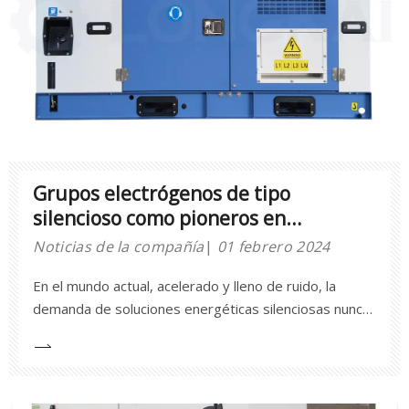
Grupos electrógenos de tipo
silencioso como pioneros en
soluciones de energía silenciosa
Noticias de la compañía
01 febrero 2024
En el mundo actual, acelerado y lleno de ruido, la
demanda de soluciones energéticas silenciosas nunca
ha sido tan alta.Aquí es donde los grupos
electrógenos de tipo silencioso entran como
pioneros, proporcionando una fuente de energía
confiable y eficiente sin el ruido tradicionalmente