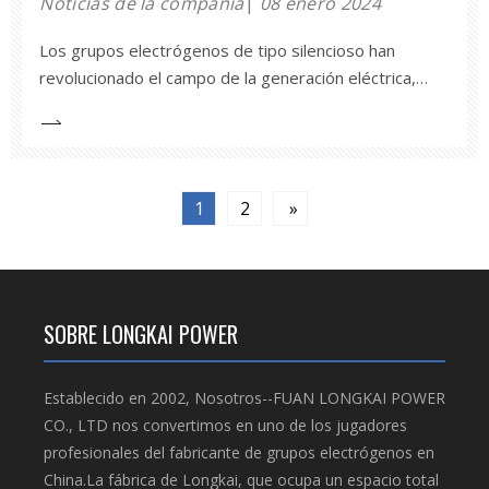
Noticias de la compañía
08 enero 2024
Los grupos electrógenos de tipo silencioso han
revolucionado el campo de la generación eléctrica,
ofreciendo una serie de ventajas que los convierten
en la opción preferida de muchas empresas y
particulares.En este artículo, exploraremos los
diversos beneficios del uso de grupos electrógenos
1
2
»
de tipo silencioso, centrándonos en su costo.
SOBRE LONGKAI POWER
Establecido en 2002, Nosotros--FUAN LONGKAI POWER
CO., LTD nos convertimos en uno de los jugadores
profesionales del fabricante de grupos electrógenos en
China.La fábrica de Longkai, que ocupa un espacio total