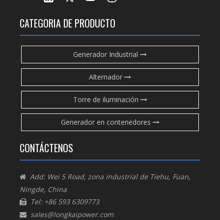
CATEGORIA DE PRODUCTO
Generador Industrial
Alternador
Torre de iluminación
Generador en contenedores
CONTÁCTENOS
Add: Wei 5 Road, zona industrial de Tiehu, Fuan,

Ningde, China
Tel: +86 593 6309773

sales@longkaipower.com
