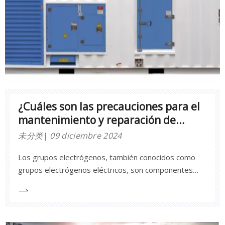
¿Cuáles son las precauciones para el
mantenimiento y reparación de
grupos electrógenos?
未分类
09 diciembre 2024
Los grupos electrógenos, también conocidos como
grupos electrógenos eléctricos, son componentes
críticos para garantizar el suministro de energía
ininterrumpida en diversas industrias, incluidas
fábricas, canales de distribución y concesionarios. Sin
embargo, como cualquier sistema mecánico,