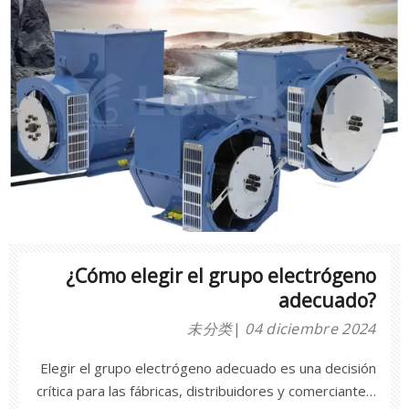
requieren mantenimiento y reparación regulares para
garantizar un rendimiento y una longevidad óptimos.
En este trabajo de investigación profundizaremos en
las precauciones clave que se deben tomar durante el
mantenimiento y reparación de grupos electrógenos,
centrándonos en las mejores prácticas, medidas de
seguridad y pautas esenciales.
¿Cómo elegir el grupo electrógeno
adecuado?
未分类
04 diciembre 2024
Elegir el grupo electrógeno adecuado es una decisión
crítica para las fábricas, distribuidores y comerciantes.