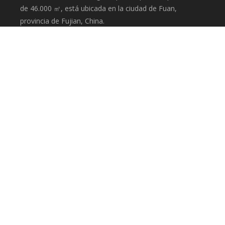
de 46.000 ㎡, está ubicada en la ciudad de Fuan,
provincia de Fujian, China.
CATEGORIA DE PRODUCTO
Generador Industrial
Alternador
Torre de iluminación
Generador en contenedores
CONTÁCTENOS