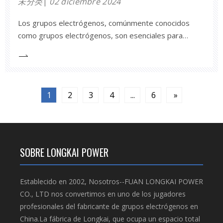
未分类
02 diciembre 2024
Los grupos electrógenos, comúnmente conocidos
como grupos electrógenos, son esenciales para
proporcionar energía primaria o de respaldo en
diversas industrias. Se utilizan ampliamente en
fábricas, hospitales, sitios de construcción y otras
infraestructuras críticas. Comprender el principio de
1
2
3
4
...
6
»
funcionamiento de un grupo electrógeno es crucial
para los distribuidores, gerentes de fábrica y otras
partes interesadas en la industria de generación de
energía. Este artículo explorará los principios de
funcionamiento de los grupos electrógenos,
SOBRE LONGKAI POWER
centrándose en los componentes, procesos y
tecnologías clave involucrados.
Establecido en 2002, Nosotros--FUAN LONGKAI POWER
CO., LTD nos convertimos en uno de los jugadores
profesionales del fabricante de grupos electrógenos en
China.La fábrica de Longkai, que ocupa un espacio total