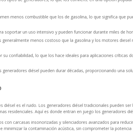
men menos combustible que los de gasolina, lo que significa que p
a soportar un uso intensivo y pueden funcionar durante miles de h
es generalmente menos costoso que la gasolina y los motores diesel
su confiabilidad, lo que los hace ideales para aplicaciones críticas
eneradores diésel pueden durar décadas, proporcionando una solució
o
s diésel es el ruido. Los generadores diésel tradicionales pueden se
s residenciales. Aquí es donde entran en juego los generadores diése
s con carcasas insonorizadas y silenciadores avanzados para reducir s
 minimizar la contaminación acústica, sin comprometer la potencia de