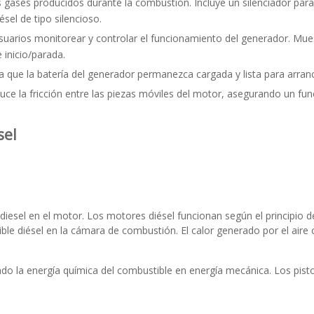
 gases producidos durante la combustión. Incluye un silenciador para r
sel de tipo silencioso.
usuarios monitorear y controlar el funcionamiento del generador. Mue
 inicio/parada.
za que la batería del generador permanezca cargada y lista para arra
duce la fricción entre las piezas móviles del motor, asegurando un fu
sel
iesel en el motor. Los motores diésel funcionan según el principio
ible diésel en la cámara de combustión. El calor generado por el ai
ndo la energía química del combustible en energía mecánica. Los pis