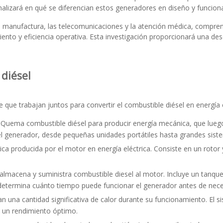
analizará en qué se diferencian estos generadores en diseño y funciona
a manufactura, las telecomunicaciones y la atención médica, compre
to y eficiencia operativa. Esta investigación proporcionará una desc
diésel
que trabajan juntos para convertir el combustible diésel en energía 
 Quema combustible diésel para producir energía mecánica, que luego
el generador, desde pequeñas unidades portátiles hasta grandes siste
ica producida por el motor en energía eléctrica. Consiste en un rotor
almacena y suministra combustible diesel al motor. Incluye un tanq
determina cuánto tiempo puede funcionar el generador antes de neces
 una cantidad significativa de calor durante su funcionamiento. El s
za un rendimiento óptimo.