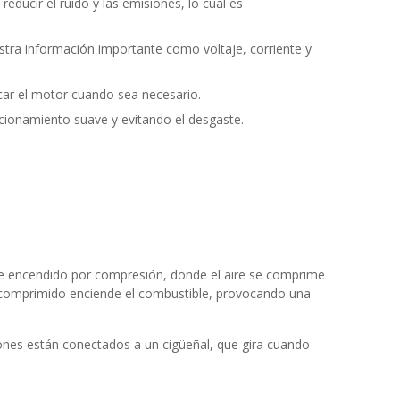
educir el ruido y las emisiones, lo cual es
stra información importante como voltaje, corriente y
ncar el motor cuando sea necesario.
ncionamiento suave y evitando el desgaste.
 de encendido por compresión, donde el aire se comprime
re comprimido enciende el combustible, provocando una
tones están conectados a un cigüeñal, que gira cuando