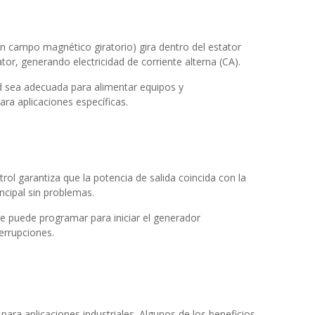
(un campo magnético giratorio) gira dentro del estator
ator, generando electricidad de corriente alterna (CA).
dad sea adecuada para alimentar equipos y
ara aplicaciones específicas.
trol garantiza que la potencia de salida coincida con la
ncipal sin problemas.
se puede programar para iniciar el generador
errupciones.
ara aplicaciones industriales. Algunos de los beneficios