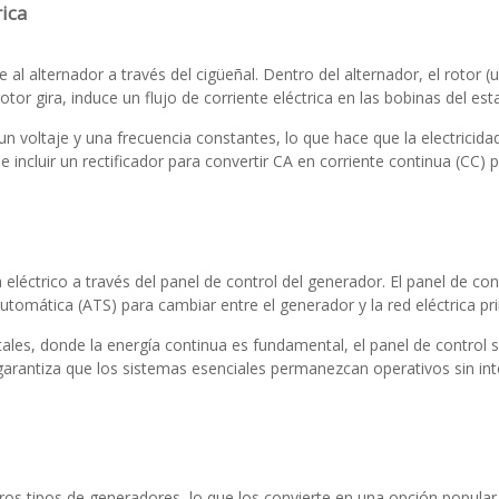
rica
 al alternador a través del cigüeñal. Dentro del alternador, el rotor 
tor gira, induce un flujo de corriente eléctrica en las bobinas del est
r un voltaje y una frecuencia constantes, lo que hace que la electrici
incluir un rectificador para convertir CA en corriente continua (CC) p
 eléctrico a través del panel de control del generador. El panel de con
utomática (ATS) para cambiar entre el generador y la red eléctrica pri
ales, donde la energía continua es fundamental, el panel de control 
arantiza que los sistemas esenciales permanezcan operativos sin int
os tipos de generadores, lo que los convierte en una opción popular p