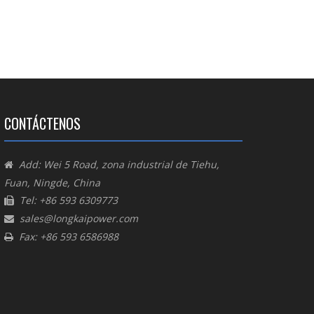
CONTÁCTENOS
Add: Wei 5 Road, zona industrial de Tiehu,

Fuan, Ningde, China
Tel: +86 593 6309773

sales@longkaipower.com

Fax: +86 593 6586988
