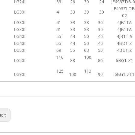
LG24I
33
26
30
24
JE493ZDB-
JE493ZLDB
LG30I
41
33
38
30
02
LG30I
41
33
38
30
4JB1TA
LG30I
41
33
38
30
4JB1TA
LG40I
55
44
50
40
4JB1T-S
LG40I
55
44
50
40
4BD1-Z
LG50I
69
55
63
50
4BG1-Z
110
100
LG50I
88
80
6BG1-Z1
125
113
LG90I
100
90
6BG1-ZL1
ior: