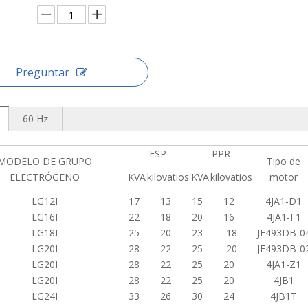
Preguntar
60 Hz
ESP
PPR
MODELO DE GRUPO
Tipo de
ELECTRÓGENO
KVA
kilovatios
KVA
kilovatios
motor
LG12I
17
13
15
12
4JA1-D1
LG16I
22
18
20
16
4JA1-F1
LG18I
25
20
23
18
JE493DB-0
LG20I
28
22
25
20
JE493DB-0
LG20I
28
22
25
20
4JA1-Z1
LG20I
28
22
25
20
4JB1
LG24I
33
26
30
24
4JB1T