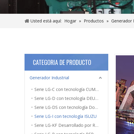
Usted está aquí:
Hogar
»
Productos
»
Generador I
CATEGORIA DE PRODUCTO
Generador Industrial
Serie LG-C con tecnología CUMMINS
Serie LG-D con tecnología DEUTZ
Serie LG-DS con tecnología Doosan
Serie LG-I con tecnología ISUZU
Serie LG-KF Desarrollado por RICARDO