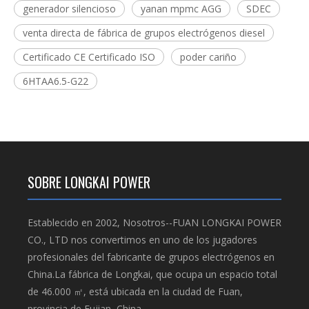
generador silencioso
yanan mpmc AGG
SDEC
venta directa de fábrica de grupos electrógenos diesel
Certificado CE Certificado ISO
poder cariño
6HTAA6.5-G22
SOBRE LONGKAI POWER
Establecido en 2002, Nosotros--FUAN LONGKAI POWER
CO., LTD nos convertimos en uno de los jugadores
profesionales del fabricante de grupos electrógenos en
China.La fábrica de Longkai, que ocupa un espacio total
de 46.000 ㎡, está ubicada en la ciudad de Fuan,
provincia de Fujian, China.