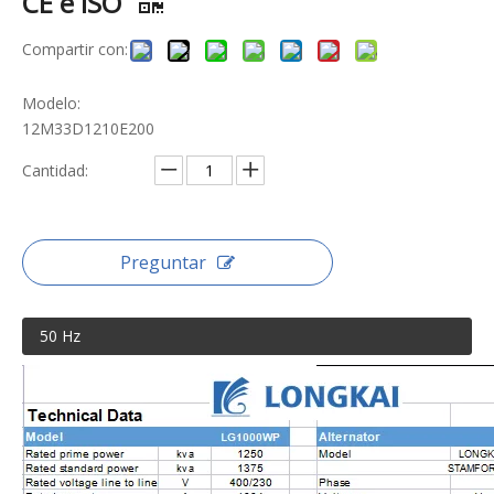
CE e ISO
Compartir con:
Modelo:
12M33D1210E200
Cantidad:
Preguntar
50 Hz